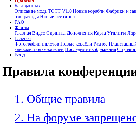
Правила
База данных
Описание мода ТОТТ V1.0
Новые корабли
Фабрики и за
бэкграунды
Новые рейтинги
FAQ
Файлы
Главная
Видео
Скрипты
Дополнения
Карта
Утилиты
Ядр
Галерея
Фотографии пилотов
Новые корабли
Разное
Планетарный
альбомы пользователей
Последние изображения
Случайн
Вход
Правила конференци
1. Общие правила
2. На форуме запрещено