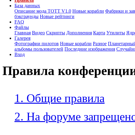
Правила
База данных
Описание мода ТОТТ V1.0
Новые корабли
Фабрики и за
бэкграунды
Новые рейтинги
FAQ
Файлы
Главная
Видео
Скрипты
Дополнения
Карта
Утилиты
Ядр
Галерея
Фотографии пилотов
Новые корабли
Разное
Планетарный
альбомы пользователей
Последние изображения
Случайн
Вход
Правила конференци
1. Общие правила
2. На форуме запрещено