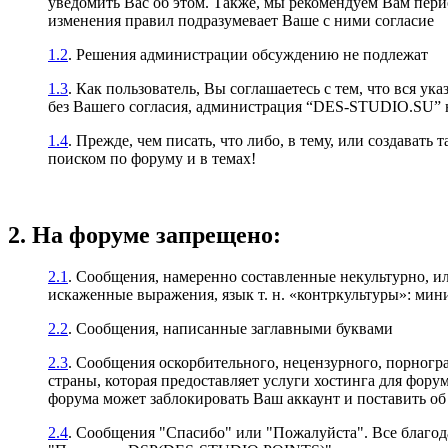
уведомить Вас об этом. Также, мы рекомендуем Вам пер
изменения правил подразумевает Ваше с ними согласие
1.2
. Решения администрации обсуждению не подлежат
1.3
. Как пользователь, Вы соглашаетесь с тем, что вся у
без Вашего согласия, администрация “DES-STUDIO.SU” не
1.4
. Прежде, чем писать, что либо, в тему, или создават
поиском по форуму и в темах!
2. На форуме запрещено:
2.1
. Сообщения, намеренно составленные некультурно, и
искаженные выражения, язык т. н. «контркультуры»: ми
2.2
. Сообщения, написанные заглавными буквами
2.3
. Сообщения оскорбительного, нецензурного, порногр
страны, которая предоставляет услуги хостинга для фо
форума может заблокировать Ваш аккаунт и поставить об 
2.4
. Сообщения "Спасибо" или "Пожалуйста". Все благод