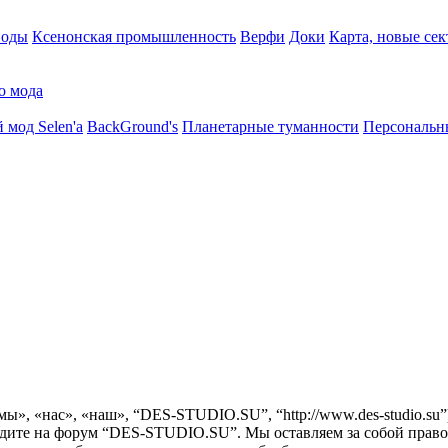
воды
Ксенонская промышленность
Верфи
Доки
Карта, новые сек
о мода
 мод Selen'a
BackGround's
Планетарные туманности
Персональн
ы», «нас», «наш», “DES-STUDIO.SU”, “http://www.des-studio.su
одите на форум “DES-STUDIO.SU”. Мы оставляем за собой право