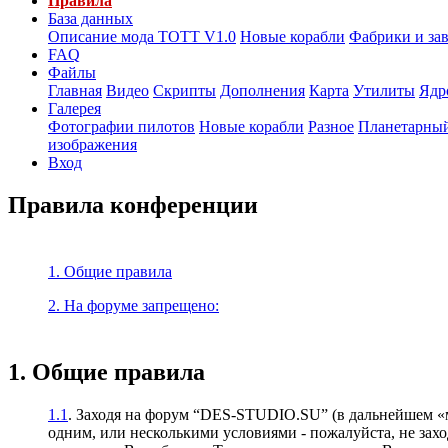
Правила
База данных
Описание мода ТОТТ V1.0
Новые корабли
Фабрики и за
FAQ
Файлы
Главная
Видео
Скрипты
Дополнения
Карта
Утилиты
Ядр
Галерея
Фотографии пилотов
Новые корабли
Разное
Планетарный
изображения
Вход
Правила конференции
1. Общие правила
2. На форуме запрещено:
1. Общие правила
1.1
. Заходя на форум “DES-STUDIO.SU” (в дальнейшем «м
одним, или несколькими условиями - пожалуйста, не зах