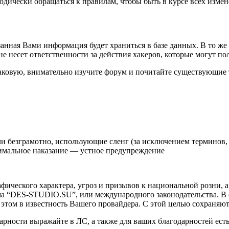
иодически обращаться к правилам, чтобы быть в курсе всех из
казанная Вами информация будет храниться в базе данных. В то ж
 несет ответственности за действия хакеров, которые могут по
ь таковую, внимательно изучите форум и почитайте существующие 
ли безграмотно, использующие сленг (за исключением терминов,
нимальное наказание — устное предупреждение
афического характера, угроз и призывов к национальной розни,
рума “DES-STUDIO.SU”, или международного законодательства. 
этом в известность Вашего провайдера. С этой целью сохраняют
арности выражайте в ЛС, а также для ваших благодарностей ест