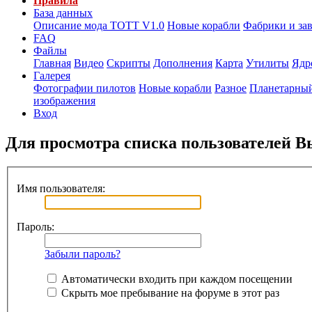
Правила
База данных
Описание мода ТОТТ V1.0
Новые корабли
Фабрики и за
FAQ
Файлы
Главная
Видео
Скрипты
Дополнения
Карта
Утилиты
Ядр
Галерея
Фотографии пилотов
Новые корабли
Разное
Планетарный
изображения
Вход
Для просмотра списка пользователей 
Имя пользователя:
Пароль:
Забыли пароль?
Автоматически входить при каждом посещении
Скрыть мое пребывание на форуме в этот раз