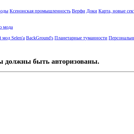
воды
Ксенонская промышленность
Верфи
Доки
Карта, новые сек
о мода
 мод Selen'a
BackGround's
Планетарные туманности
Персональн
Вы должны быть авторизованы.