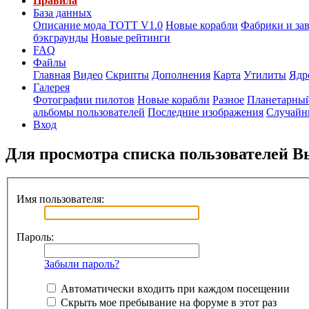
Правила
База данных
Описание мода ТОТТ V1.0
Новые корабли
Фабрики и за
бэкграунды
Новые рейтинги
FAQ
Файлы
Главная
Видео
Скрипты
Дополнения
Карта
Утилиты
Ядр
Галерея
Фотографии пилотов
Новые корабли
Разное
Планетарный
альбомы пользователей
Последние изображения
Случайн
Вход
Для просмотра списка пользователей 
Имя пользователя:
Пароль:
Забыли пароль?
Автоматически входить при каждом посещении
Скрыть мое пребывание на форуме в этот раз