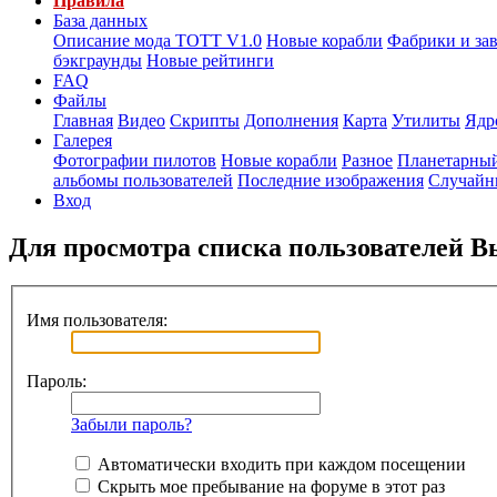
Правила
База данных
Описание мода ТОТТ V1.0
Новые корабли
Фабрики и за
бэкграунды
Новые рейтинги
FAQ
Файлы
Главная
Видео
Скрипты
Дополнения
Карта
Утилиты
Ядр
Галерея
Фотографии пилотов
Новые корабли
Разное
Планетарный
альбомы пользователей
Последние изображения
Случайн
Вход
Для просмотра списка пользователей 
Имя пользователя:
Пароль:
Забыли пароль?
Автоматически входить при каждом посещении
Скрыть мое пребывание на форуме в этот раз