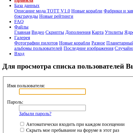
Правила
База данных
Описание мода ТОТТ V1.0
Новые корабли
Фабрики и за
бэкграунды
Новые рейтинги
FAQ
Файлы
Главная
Видео
Скрипты
Дополнения
Карта
Утилиты
Ядр
Галерея
Фотографии пилотов
Новые корабли
Разное
Планетарный
альбомы пользователей
Последние изображения
Случайн
Вход
Для просмотра списка пользователей 
Имя пользователя:
Пароль:
Забыли пароль?
Автоматически входить при каждом посещении
Скрыть мое пребывание на форуме в этот раз