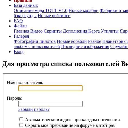
Правила
База данных
Описание мода ТОТТ V1.0
Новые корабли
Фабрики и за
бэкграунды
Новые рейтинги
FAQ
Файлы
Главная
Видео
Скрипты
Дополнения
Карта
Утилиты
Ядр
Галерея
Фотографии пилотов
Новые корабли
Разное
Планетарный
альбомы пользователей
Последние изображения
Случайн
Вход
Для просмотра списка пользователей 
Имя пользователя:
Пароль:
Забыли пароль?
Автоматически входить при каждом посещении
Скрыть мое пребывание на форуме в этот раз