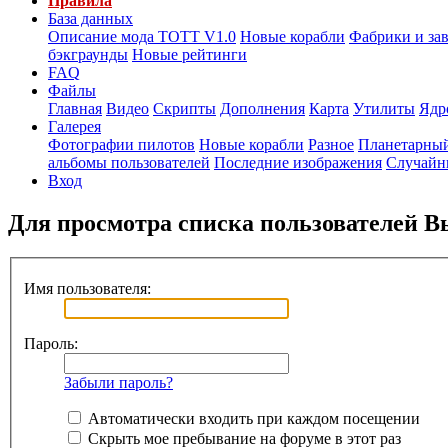
Правила
База данных
Описание мода ТОТТ V1.0
Новые корабли
Фабрики и за
бэкграунды
Новые рейтинги
FAQ
Файлы
Главная
Видео
Скрипты
Дополнения
Карта
Утилиты
Ядр
Галерея
Фотографии пилотов
Новые корабли
Разное
Планетарный
альбомы пользователей
Последние изображения
Случайн
Вход
Для просмотра списка пользователей 
Имя пользователя:
Пароль:
Забыли пароль?
Автоматически входить при каждом посещении
Скрыть мое пребывание на форуме в этот раз