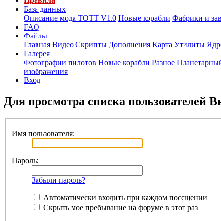
Правила
База данных
Описание мода ТОТТ V1.0
Новые корабли
Фабрики и за
FAQ
Файлы
Главная
Видео
Скрипты
Дополнения
Карта
Утилиты
Ядр
Галерея
Фотографии пилотов
Новые корабли
Разное
Планетарный
изображения
Вход
Для просмотра списка пользователей 
Имя пользователя:
Пароль:
Забыли пароль?
Автоматически входить при каждом посещении
Скрыть мое пребывание на форуме в этот раз