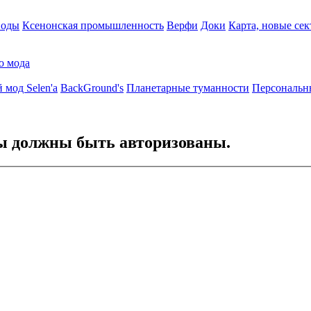
воды
Ксенонская промышленность
Верфи
Доки
Карта, новые сек
о мода
 мод Selen'a
BackGround's
Планетарные туманности
Персональн
Вы должны быть авторизованы.