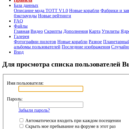
Правила
База данных
Описание мода ТОТТ V1.0
Новые корабли
Фабрики и за
бэкграунды
Новые рейтинги
FAQ
Файлы
Главная
Видео
Скрипты
Дополнения
Карта
Утилиты
Ядр
Галерея
Фотографии пилотов
Новые корабли
Разное
Планетарный
альбомы пользователей
Последние изображения
Случайн
Вход
Для просмотра списка пользователей 
Имя пользователя:
Пароль:
Забыли пароль?
Автоматически входить при каждом посещении
Скрыть мое пребывание на форуме в этот раз