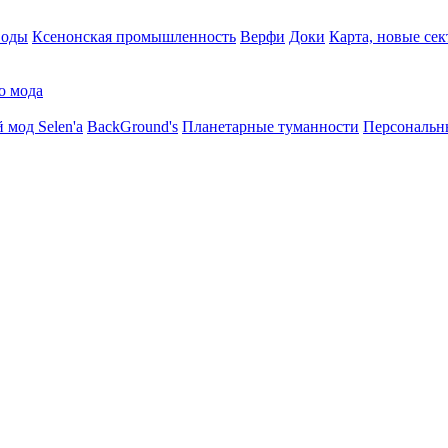
воды
Ксенонская промышленность
Верфи
Доки
Карта, новые сек
о мода
 мод Selen'a
BackGround's
Планетарные туманности
Персональн