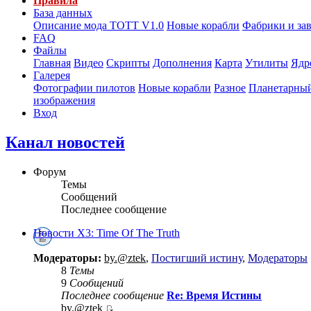
Правила
База данных
Описание мода ТОТТ V1.0
Новые корабли
Фабрики и за
FAQ
Файлы
Главная
Видео
Скрипты
Дополнения
Карта
Утилиты
Ядр
Галерея
Фотографии пилотов
Новые корабли
Разное
Планетарный
изображения
Вход
Канал новостей
Форум
Темы
Сообщений
Последнее сообщение
Новости X3: Time Of The Truth
Модераторы:
by.@ztek
,
Постигший истину
,
Модераторы
8
Темы
9
Сообщений
Последнее сообщение
Re: Время Истины
by.@ztek