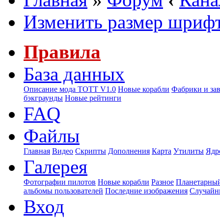
Изменить размер шриф
Правила
База данных
Описание мода ТОТТ V1.0
Новые корабли
Фабрики и за
бэкграунды
Новые рейтинги
FAQ
Файлы
Главная
Видео
Скрипты
Дополнения
Карта
Утилиты
Ядр
Галерея
Фотографии пилотов
Новые корабли
Разное
Планетарный
альбомы пользователей
Последние изображения
Случайн
Вход