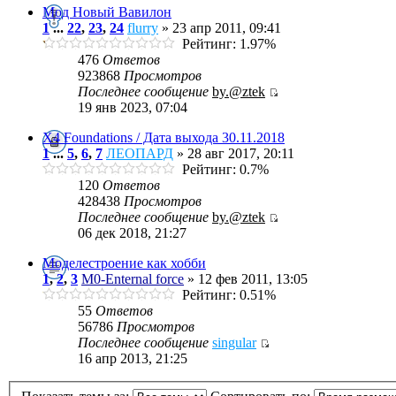
Мод Новый Вавилон
1
...
22
,
23
,
24
flurry
» 23 апр 2011, 09:41
Рейтинг: 1.97%
476
Ответов
923868
Просмотров
Последнее сообщение
by.@ztek
19 янв 2023, 07:04
X4 Foundations / Дата выхода 30.11.2018
1
...
5
,
6
,
7
ЛЕОПАРД
» 28 авг 2017, 20:11
Рейтинг: 0.7%
120
Ответов
428438
Просмотров
Последнее сообщение
by.@ztek
06 дек 2018, 21:27
Моделестроение как хобби
1
,
2
,
3
M0-Enternal force
» 12 фев 2011, 13:05
Рейтинг: 0.51%
55
Ответов
56786
Просмотров
Последнее сообщение
singular
16 апр 2013, 21:25