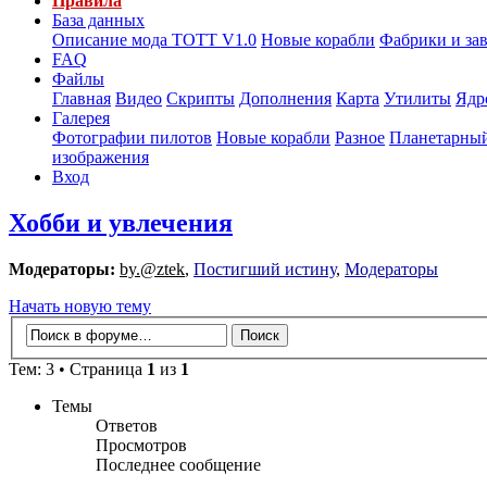
Правила
База данных
Описание мода ТОТТ V1.0
Новые корабли
Фабрики и за
FAQ
Файлы
Главная
Видео
Скрипты
Дополнения
Карта
Утилиты
Ядр
Галерея
Фотографии пилотов
Новые корабли
Разное
Планетарный
изображения
Вход
Хобби и увлечения
Модераторы:
by.@ztek
,
Постигший истину
,
Модераторы
Начать новую тему
Тем: 3 • Страница
1
из
1
Темы
Ответов
Просмотров
Последнее сообщение