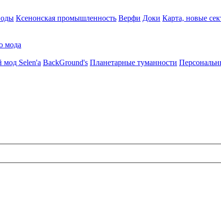
воды
Ксенонская промышленность
Верфи
Доки
Карта, новые сек
о мода
 мод Selen'a
BackGround's
Планетарные туманности
Персональн