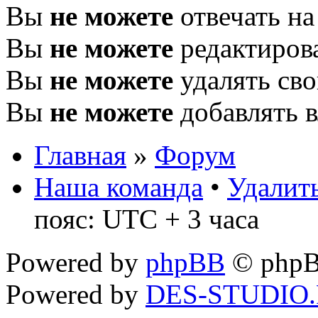
Вы
не можете
отвечать н
Вы
не можете
редактиров
Вы
не можете
удалять св
Вы
не можете
добавлять 
Главная
»
Форум
Наша команда
•
Удалить
пояс: UTC + 3 часа
Powered by
phpBB
© phpB
Powered by
DES-STUDIO