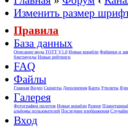
Изменить размер шриф
Правила
База данных
Описание мода ТОТТ V1.0
Новые корабли
Фабрики и за
бэкграунды
Новые рейтинги
FAQ
Файлы
Главная
Видео
Скрипты
Дополнения
Карта
Утилиты
Ядр
Галерея
Фотографии пилотов
Новые корабли
Разное
Планетарный
альбомы пользователей
Последние изображения
Случайн
Вход