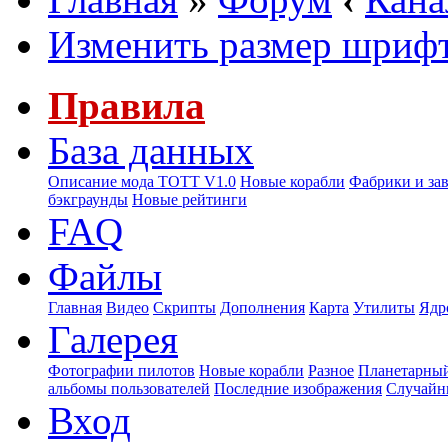
Изменить размер шриф
Правила
База данных
Описание мода ТОТТ V1.0
Новые корабли
Фабрики и за
бэкграунды
Новые рейтинги
FAQ
Файлы
Главная
Видео
Скрипты
Дополнения
Карта
Утилиты
Ядр
Галерея
Фотографии пилотов
Новые корабли
Разное
Планетарный
альбомы пользователей
Последние изображения
Случайн
Вход