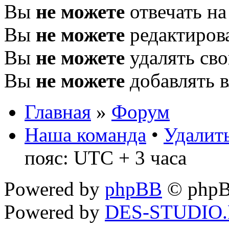
Вы
не можете
отвечать н
Вы
не можете
редактиров
Вы
не можете
удалять св
Вы
не можете
добавлять 
Главная
»
Форум
Наша команда
•
Удалить
пояс: UTC + 3 часа
Powered by
phpBB
© phpB
Powered by
DES-STUDIO