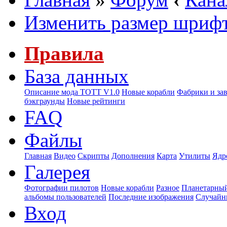
Изменить размер шриф
Правила
База данных
Описание мода ТОТТ V1.0
Новые корабли
Фабрики и за
бэкграунды
Новые рейтинги
FAQ
Файлы
Главная
Видео
Скрипты
Дополнения
Карта
Утилиты
Ядр
Галерея
Фотографии пилотов
Новые корабли
Разное
Планетарный
альбомы пользователей
Последние изображения
Случайн
Вход