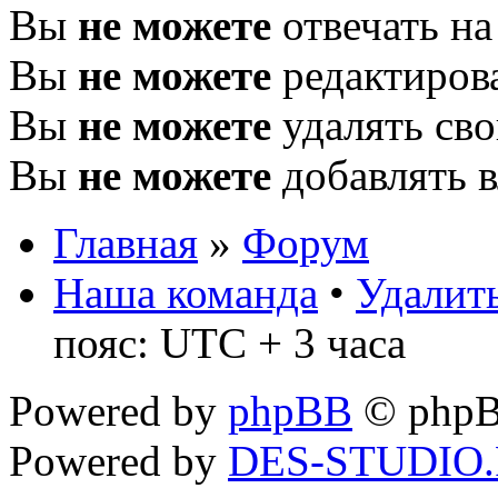
Вы
не можете
отвечать н
Вы
не можете
редактиров
Вы
не можете
удалять св
Вы
не можете
добавлять 
Главная
»
Форум
Наша команда
•
Удалить
пояс: UTC + 3 часа
Powered by
phpBB
© phpB
Powered by
DES-STUDIO