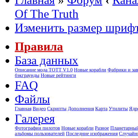
Of The Truth
Изменить размер шриф
Правила
База данных
Описание мода ТОТТ V1.0
Новые корабли
Фабрики и за
бэкграунды
Новые рейтинги
FAQ
Файлы
Главная
Видео
Скрипты
Дополнения
Карта
Утилиты
Ядр
Галерея
Фотографии пилотов
Новые корабли
Разное
Планетарный
альбомы пользователей
Последние изображения
Случайн