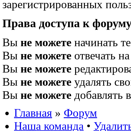
зарегистрированных польз
Права доступа к форум
Вы
не можете
начинать т
Вы
не можете
отвечать н
Вы
не можете
редактиров
Вы
не можете
удалять св
Вы
не можете
добавлять 
Главная
»
Форум
Наша команда
•
Удалить