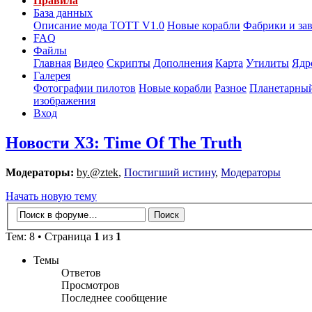
Правила
База данных
Описание мода ТОТТ V1.0
Новые корабли
Фабрики и за
FAQ
Файлы
Главная
Видео
Скрипты
Дополнения
Карта
Утилиты
Ядр
Галерея
Фотографии пилотов
Новые корабли
Разное
Планетарный
изображения
Вход
Новости X3: Time Of The Truth
Модераторы:
by.@ztek
,
Постигший истину
,
Модераторы
Начать новую тему
Тем: 8 • Страница
1
из
1
Темы
Ответов
Просмотров
Последнее сообщение