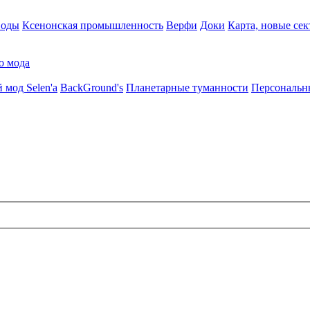
воды
Ксенонская промышленность
Верфи
Доки
Карта, новые сек
о мода
 мод Selen'a
BackGround's
Планетарные туманности
Персональн