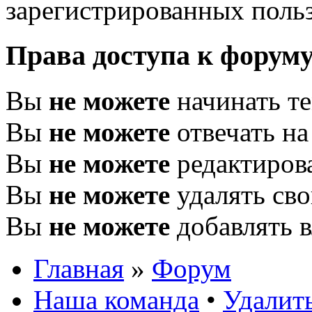
зарегистрированных польз
Права доступа к форум
Вы
не можете
начинать т
Вы
не можете
отвечать н
Вы
не можете
редактиров
Вы
не можете
удалять св
Вы
не можете
добавлять 
Главная
»
Форум
Наша команда
•
Удалить