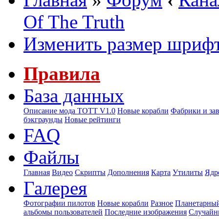
Of The Truth
Изменить размер шриф
Правила
База данных
Описание мода ТОТТ V1.0
Новые корабли
Фабрики и за
бэкграунды
Новые рейтинги
FAQ
Файлы
Главная
Видео
Скрипты
Дополнения
Карта
Утилиты
Ядр
Галерея
Фотографии пилотов
Новые корабли
Разное
Планетарный
альбомы пользователей
Последние изображения
Случайн