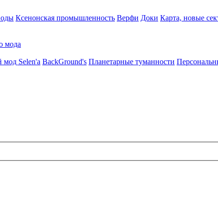
воды
Ксенонская промышленность
Верфи
Доки
Карта, новые сек
о мода
 мод Selen'a
BackGround's
Планетарные туманности
Персональн