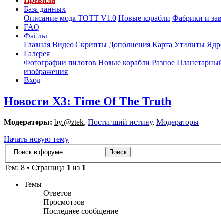
Правила
База данных
Описание мода ТОТТ V1.0
Новые корабли
Фабрики и за
FAQ
Файлы
Главная
Видео
Скрипты
Дополнения
Карта
Утилиты
Ядр
Галерея
Фотографии пилотов
Новые корабли
Разное
Планетарный
изображения
Вход
Новости X3: Time Of The Truth
Модераторы:
by.@ztek
,
Постигший истину
,
Модераторы
Начать новую тему
Тем: 8 • Страница
1
из
1
Темы
Ответов
Просмотров
Последнее сообщение