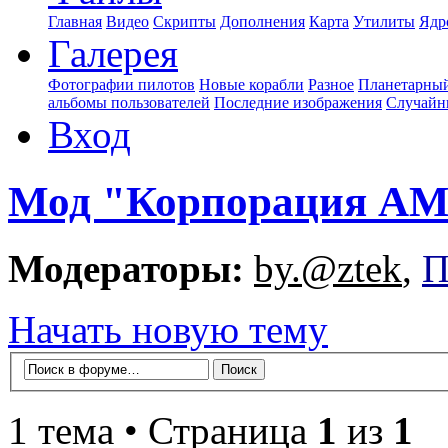
Главная
Видео
Скрипты
Дополнения
Карта
Утилиты
Ядр
Галерея
Фотографии пилотов
Новые корабли
Разное
Планетарный
альбомы пользователей
Последние изображения
Случайн
Вход
Мод "Корпорация А
Модераторы:
by.@ztek
,
П
Начать новую тему
1 тема • Страница
1
из
1