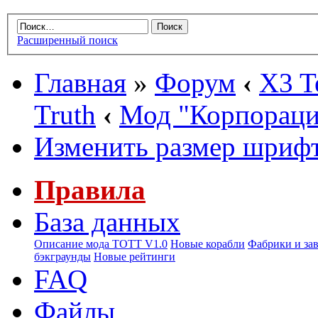
Расширенный поиск
Главная
»
Форум
‹
X3 Te
Truth
‹
Мод "Корпорац
Изменить размер шриф
Правила
База данных
Описание мода ТОТТ V1.0
Новые корабли
Фабрики и за
бэкграунды
Новые рейтинги
FAQ
Файлы