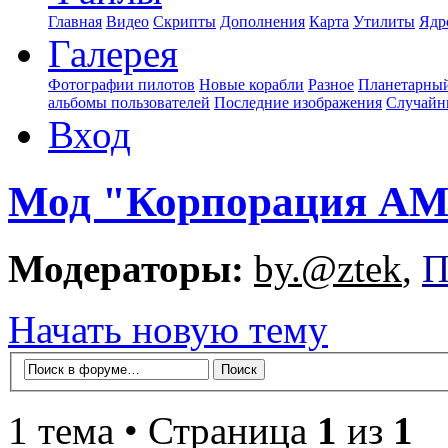
Главная
Видео
Скрипты
Дополнения
Карта
Утилиты
Ядр
Галерея
Фотографии пилотов
Новые корабли
Разное
Планетарный
альбомы пользователей
Последние изображения
Случайн
Вход
Мод "Корпорация А
Модераторы:
by.@ztek
,
П
Начать новую тему
1 тема • Страница
1
из
1