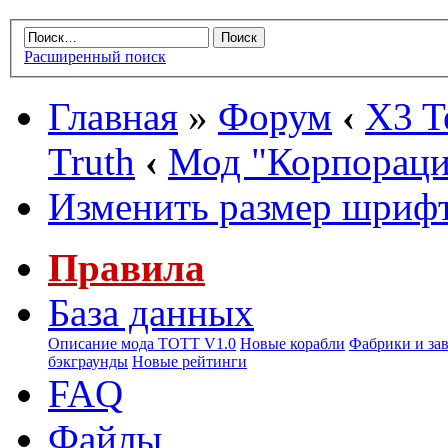
Расширенный поиск
Главная
»
Форум
‹
X3 Te
Truth
‹
Мод "Корпорац
Изменить размер шриф
Правила
База данных
Описание мода ТОТТ V1.0
Новые корабли
Фабрики и за
бэкграунды
Новые рейтинги
FAQ
Файлы