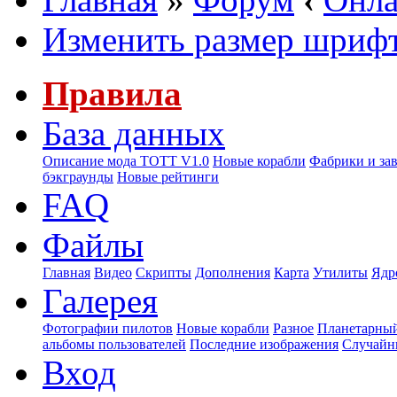
Изменить размер шриф
Правила
База данных
Описание мода ТОТТ V1.0
Новые корабли
Фабрики и за
бэкграунды
Новые рейтинги
FAQ
Файлы
Главная
Видео
Скрипты
Дополнения
Карта
Утилиты
Ядр
Галерея
Фотографии пилотов
Новые корабли
Разное
Планетарный
альбомы пользователей
Последние изображения
Случайн
Вход