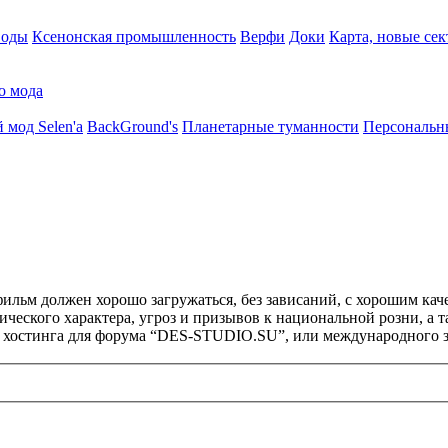
воды
Ксенонская промышленность
Верфи
Доки
Карта, новые сек
о мода
 мод Selen'a
BackGround's
Планетарные туманности
Персональн
ильм должен хорошо загружаться, без зависаний, с хорошим кач
ического характера, угроз и призывов к национальной розни, а
и хостинга для форума “DES-STUDIO.SU”, или международного з