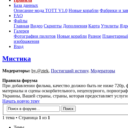
Правила
База данных
Описание мода ТОТТ V1.0
Новые корабли
Фабрики и за
FAQ
Файлы
Главная
Видео
Скрипты
Дополнения
Карта
Утилиты
Ядр
Галерея
Фотографии пилотов
Новые корабли
Разное
Планетарный
изображения
Вход
Мистика
Модераторы:
by.@ztek
,
Постигший истину
,
Модераторы
Правила форума
При добавлении фильма, качество должно быть не ниже 720p, ф
материалы и сцены оскорбительного, нецензурного, порнограф
Украины, Вашей страны, страны, которая предоставляет услуг
Начать новую тему
1 тема • Страница
1
из
1
Темы