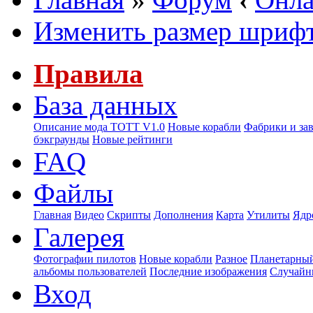
Изменить размер шриф
Правила
База данных
Описание мода ТОТТ V1.0
Новые корабли
Фабрики и за
бэкграунды
Новые рейтинги
FAQ
Файлы
Главная
Видео
Скрипты
Дополнения
Карта
Утилиты
Ядр
Галерея
Фотографии пилотов
Новые корабли
Разное
Планетарный
альбомы пользователей
Последние изображения
Случайн
Вход