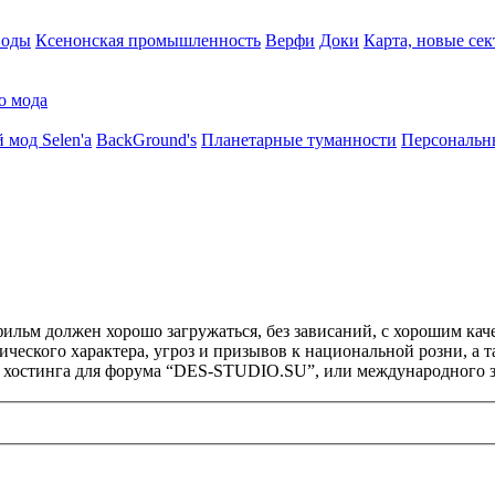
воды
Ксенонская промышленность
Верфи
Доки
Карта, новые сек
о мода
 мод Selen'a
BackGround's
Планетарные туманности
Персональн
ильм должен хорошо загружаться, без зависаний, с хорошим кач
ического характера, угроз и призывов к национальной розни, а
и хостинга для форума “DES-STUDIO.SU”, или международного з