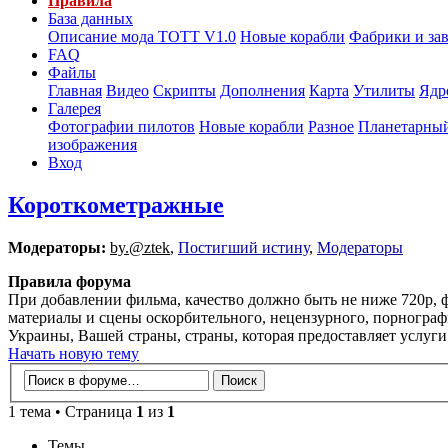
Правила
База данных
Описание мода ТОТТ V1.0
Новые корабли
Фабрики и за
FAQ
Файлы
Главная
Видео
Скрипты
Дополнения
Карта
Утилиты
Ядр
Галерея
Фотографии пилотов
Новые корабли
Разное
Планетарный
изображения
Вход
Короткометражные
Модераторы:
by.@ztek
,
Постигший истину
,
Модераторы
Правила форума
При добавлении фильма, качество должно быть не ниже 720p, ф
материалы и сцены оскорбительного, нецензурного, порнограф
Украины, Вашей страны, страны, которая предоставляет услуг
Начать новую тему
1 тема • Страница
1
из
1
Темы