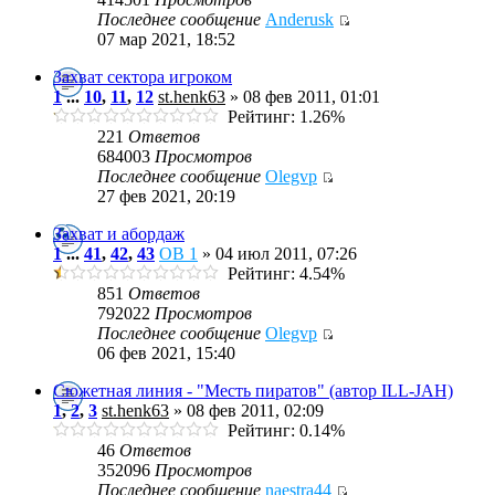
Последнее сообщение
Anderusk
07 мар 2021, 18:52
Захват сектора игроком
1
...
10
,
11
,
12
st.henk63
» 08 фев 2011, 01:01
Рейтинг: 1.26%
221
Ответов
684003
Просмотров
Последнее сообщение
Olegvp
27 фев 2021, 20:19
Захват и абордаж
1
...
41
,
42
,
43
OB 1
» 04 июл 2011, 07:26
Рейтинг: 4.54%
851
Ответов
792022
Просмотров
Последнее сообщение
Olegvp
06 фев 2021, 15:40
Сюжетная линия - "Месть пиратов" (автор ILL-JAH)
1
,
2
,
3
st.henk63
» 08 фев 2011, 02:09
Рейтинг: 0.14%
46
Ответов
352096
Просмотров
Последнее сообщение
naestra44