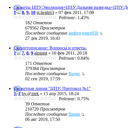
Сюжеты ЦПУ:Эволюция+ЦПУ:Дальняя разведка+ЦПУ:Д
1
...
8
,
9
,
10
st.henk63
» 07 фев 2011, 17:08
Рейтинг: 1.45%
182
Ответов
679562
Просмотров
Последнее сообщение
andrewjones950
27 дек 2019, 16:41
Скриптописание: Вопросы и ответы.
1
...
7
,
8
,
9
alpinist
» 10 фев 2011, 20:18
Рейтинг: 0.84%
171
Ответов
379384
Просмотров
Последнее сообщение
Вадос
02 сен 2019, 17:59
Сюжетная линия "ЦПУ: Протокол №1"
1
,
2
by.@ztek
» 15 апр 2015, 18:24
Рейтинг: 0.75%
39
Ответов
210720
Просмотров
Последнее сообщение
flamin
06 авг 2019, 17:50