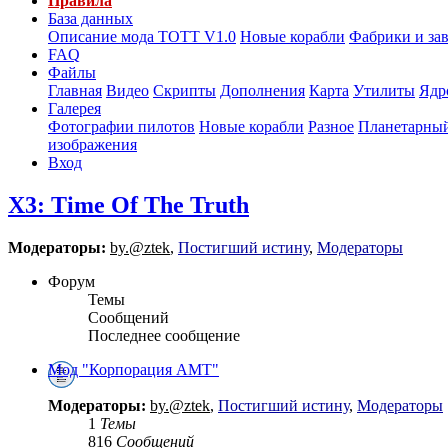
Правила
База данных
Описание мода ТОТТ V1.0
Новые корабли
Фабрики и за
FAQ
Файлы
Главная
Видео
Скрипты
Дополнения
Карта
Утилиты
Ядр
Галерея
Фотографии пилотов
Новые корабли
Разное
Планетарный
изображения
Вход
X3: Time Of The Truth
Модераторы:
by.@ztek
,
Постигший истину
,
Модераторы
Форум
Темы
Сообщений
Последнее сообщение
Мод "Корпорация АМТ"
Модераторы:
by.@ztek
,
Постигший истину
,
Модераторы
1
Темы
816
Сообщений