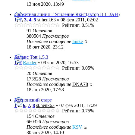
13 ноя 2020, 13:49
Сюжетная линия -"Усиление Яки"(автор ILL-JAH)
1
,
2
,
3
,
4
,
5
st.henk63
» 08 фев 2011, 02:02
Рейтинг: 0.51%
91
Ответов
380504
Просмотров
Последнее сообщение
lmike
18 окт 2020, 23:12
Баланс Tott 1.5.3
1
,
2
Raeder
» 09 янв 2020, 16:53
Рейтинг: 0.05%
20
Ответов
173528
Просмотров
Последнее сообщение
DNA78
18 апр 2020, 17:58
Ксенонский старт
1
...
6
,
7
,
8
st.henk63
» 07 фев 2011, 17:29
Рейтинг: 0.75%
154
Ответов
660326
Просмотров
Последнее сообщение
KSV
30 янв 2020, 14:10