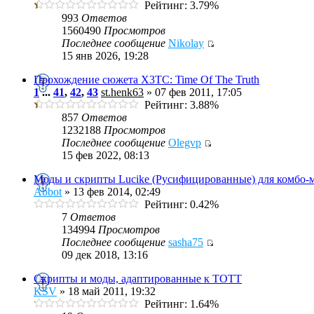
Рейтинг: 3.79%
993
Ответов
1560490
Просмотров
Последнее сообщение
Nikolay
15 янв 2026, 19:28
Прохождение сюжета X3TC: Time Of The Truth
1
...
41
,
42
,
43
st.henk63
» 07 фев 2011, 17:05
Рейтинг: 3.88%
857
Ответов
1232188
Просмотров
Последнее сообщение
Olegvp
15 фев 2022, 08:13
Моды и скрипты Lucike (Русифицированные) для комбо-м
Abbot
» 13 фев 2014, 02:49
Рейтинг: 0.42%
7
Ответов
134994
Просмотров
Последнее сообщение
sasha75
09 дек 2018, 13:16
Скрипты и моды, адаптированные к ТОТТ
KSV
» 18 май 2011, 19:32
Рейтинг: 1.64%