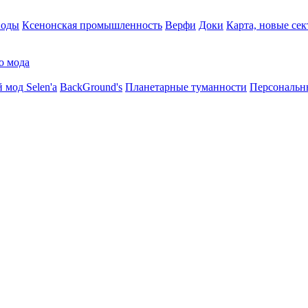
воды
Ксенонская промышленность
Верфи
Доки
Карта, новые сек
о мода
 мод Selen'a
BackGround's
Планетарные туманности
Персональн