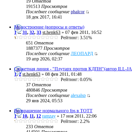
19
Ответов
191513
Просмотров
Последнее сообщение
phalcor
18 дек 2017, 16:41
Модостроение (вопросы и ответы)
1
...
31
,
32
,
33
st.henk63
» 07 фев 2011, 16:52
Рейтинг: 3.51%
651
Ответов
1887377
Просмотров
Последнее сообщение
ЛЕОПАРД
19 апр 2026, 02:37
Сюжетная линия - "Плутарх против КДПН"(автор ILL-J
1
,
2
st.henk63
» 08 фев 2011, 01:48
Рейтинг: 0.05%
37
Ответов
480846
Просмотров
Последнее сообщение
alexalsp
29 янв 2024, 05:53
Возвращение нормального fps в TOTT
1
...
10
,
11
,
12
ramzay
» 17 ноя 2011, 22:06
Рейтинг: 2.2%
233
Ответов
414501
Просмотров