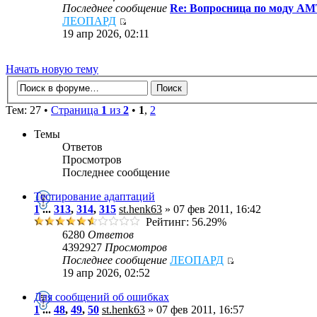
Последнее сообщение
Re: Вопросница по моду А
ЛЕОПАРД
19 апр 2026, 02:11
Начать новую тему
Тем: 27 •
Страница
1
из
2
•
1
,
2
Темы
Ответов
Просмотров
Последнее сообщение
Тестирование адаптаций
1
...
313
,
314
,
315
st.henk63
» 07 фев 2011, 16:42
Рейтинг: 56.29%
6280
Ответов
4392927
Просмотров
Последнее сообщение
ЛЕОПАРД
19 апр 2026, 02:52
Для сообщений об ошибках
1
...
48
,
49
,
50
st.henk63
» 07 фев 2011, 16:57