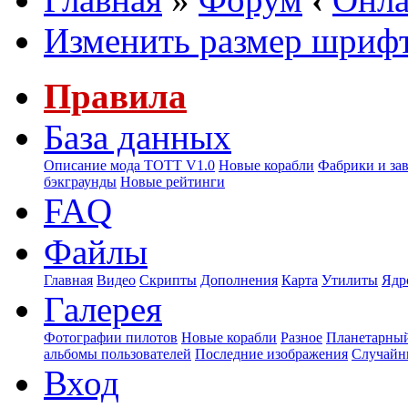
Изменить размер шриф
Правила
База данных
Описание мода ТОТТ V1.0
Новые корабли
Фабрики и за
бэкграунды
Новые рейтинги
FAQ
Файлы
Главная
Видео
Скрипты
Дополнения
Карта
Утилиты
Ядр
Галерея
Фотографии пилотов
Новые корабли
Разное
Планетарный
альбомы пользователей
Последние изображения
Случайн
Вход