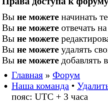
Права доступа к форум
Вы
не можете
начинать т
Вы
не можете
отвечать н
Вы
не можете
редактиров
Вы
не можете
удалять св
Вы
не можете
добавлять 
Главная
»
Форум
Наша команда
•
Удалить
пояс: UTC + 3 часа