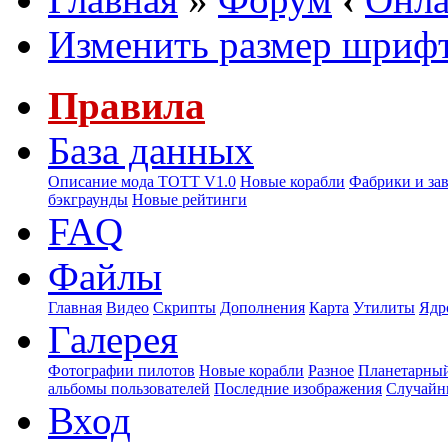
Изменить размер шриф
Правила
База данных
Описание мода ТОТТ V1.0
Новые корабли
Фабрики и за
бэкграунды
Новые рейтинги
FAQ
Файлы
Главная
Видео
Скрипты
Дополнения
Карта
Утилиты
Ядр
Галерея
Фотографии пилотов
Новые корабли
Разное
Планетарный
альбомы пользователей
Последние изображения
Случайн
Вход