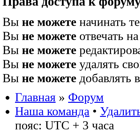
Права доступа к форум
Вы
не можете
начинать т
Вы
не можете
отвечать н
Вы
не можете
редактиров
Вы
не можете
удалять св
Вы
не можете
добавлять 
Главная
»
Форум
Наша команда
•
Удалить
пояс: UTC + 3 часа