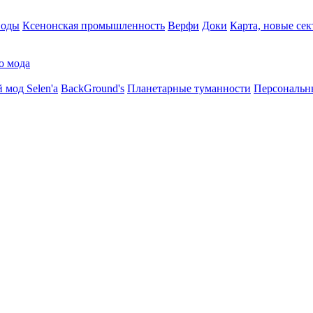
воды
Ксенонская промышленность
Верфи
Доки
Карта, новые сек
о мода
 мод Selen'a
BackGround's
Планетарные туманности
Персональн