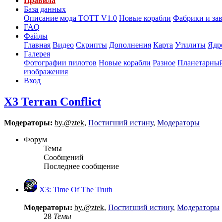
Правила
База данных
Описание мода ТОТТ V1.0
Новые корабли
Фабрики и за
FAQ
Файлы
Главная
Видео
Скрипты
Дополнения
Карта
Утилиты
Ядр
Галерея
Фотографии пилотов
Новые корабли
Разное
Планетарный
изображения
Вход
X3 Terran Conflict
Модераторы:
by.@ztek
,
Постигший истину
,
Модераторы
Форум
Темы
Сообщений
Последнее сообщение
X3: Time Of The Truth
Модераторы:
by.@ztek
,
Постигший истину
,
Модераторы
28
Темы