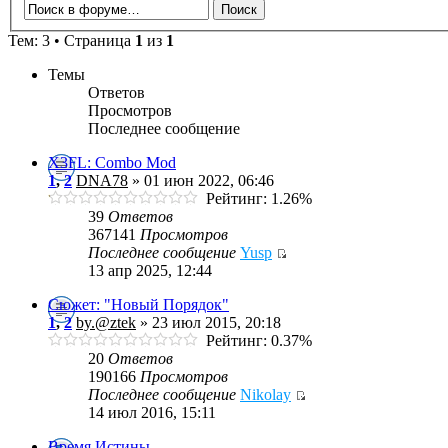
Тем: 3 • Страница
1
из
1
Темы
Ответов
Просмотров
Последнее сообщение
X3FL: Combo Mod
1
,
2
DNA78
» 01 июн 2022, 06:46
Рейтинг: 1.26%
39
Ответов
367141
Просмотров
Последнее сообщение
Yusp
13 апр 2025, 12:44
Сюжет: "Новый Порядок"
1
,
2
by.@ztek
» 23 июл 2015, 20:18
Рейтинг: 0.37%
20
Ответов
190166
Просмотров
Последнее сообщение
Nikolay
14 июл 2016, 15:11
Время Истины