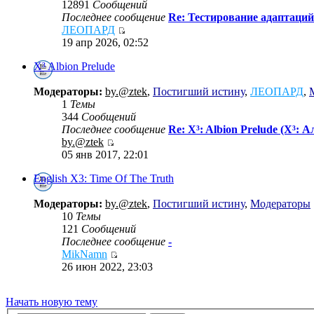
12891
Сообщений
Последнее сообщение
Re: Тестирование адаптаций
ЛЕОПАРД
19 апр 2026, 02:52
X³ Albion Prelude
Модераторы:
by.@ztek
,
Постигший истину
,
ЛЕОПАРД
,
1
Темы
344
Сообщений
Последнее сообщение
Re: X³: Albion Prelude (X³: 
by.@ztek
05 янв 2017, 22:01
English X3: Time Of The Truth
Модераторы:
by.@ztek
,
Постигший истину
,
Модераторы
10
Темы
121
Сообщений
Последнее сообщение
-
MikNamn
26 июн 2022, 23:03
Начать новую тему