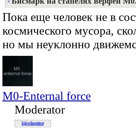
Бисмарк на стапелях верфей М0
Пока еще человек не в со
космического мусора, ско
но мы неуклонно движемся
M0-Enternal force
Moderator