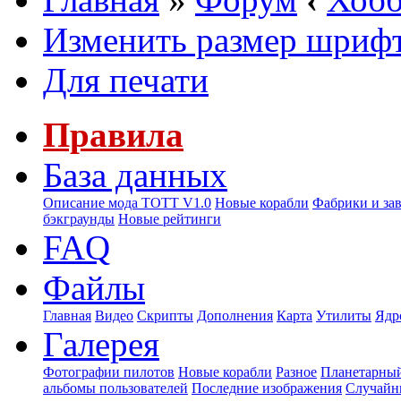
Изменить размер шриф
Для печати
Правила
База данных
Описание мода ТОТТ V1.0
Новые корабли
Фабрики и за
бэкграунды
Новые рейтинги
FAQ
Файлы
Главная
Видео
Скрипты
Дополнения
Карта
Утилиты
Ядр
Галерея
Фотографии пилотов
Новые корабли
Разное
Планетарный
альбомы пользователей
Последние изображения
Случайн