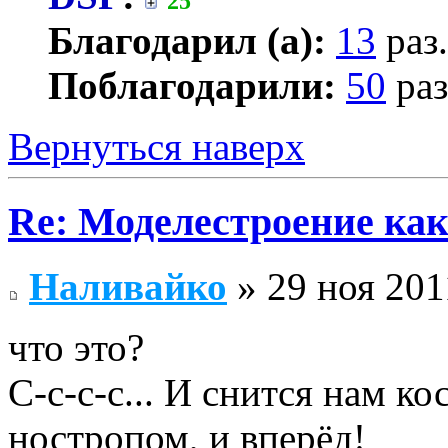
25
Благодарил (а):
13
раз.
Поблагодарили:
50
раз
Вернуться наверх
Re: Моделестроение как
Наливайко
» 29 ноя 201
что это?
С-с-с-с... И снится нам к
ностропом, и вперёд!