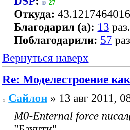
DSP
:
27
Откуда:
43.1217464016
Благодарил (а):
13
раз.
Поблагодарили:
57
раз
Вернуться наверх
Re: Моделестроение как
Сайлон
» 13 авг 2011, 0
M0-Enternal force писал
"Баунти"