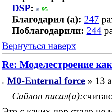
DSP
:
95
Благодарил (а):
247
ра
Поблагодарили:
244
ра
Вернуться наверх
Re: Моделестроение как
M0-Enternal force
» 13 а
Сайлон писал(а):
считаю
Это с каких пор стало не 