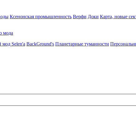
воды
Ксенонская промышленность
Верфи
Доки
Карта, новые сек
о мода
 мод Selen'a
BackGround's
Планетарные туманности
Персональн