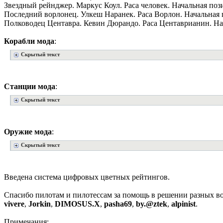
Звездный рейнджер. Маркус Коул. Раса человек. Начальная поз
Последний ворлонец. Улкеш Наранек. Раса Ворлон. Начальная 
Полководец Центавра. Кевин Дюрандо. Раса Центаврианин. Нач
Корабли мода
:
Скрытый текст
Станции мода
:
Скрытый текст
Оружие мода
:
Скрытый текст
Введена система цифровых цветных рейтингов.
Спасибо пилотам и пилотессам за помощь в решении разных во
vivere
,
Jorkin
,
DIMOSUS.X
,
pasha69
,
by.@ztek
,
alpinist
.
Примечания: