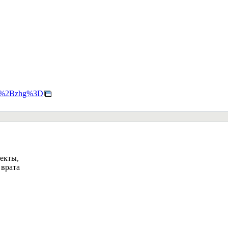
.. 2%2Bzhg%3D
фекты,
 врата