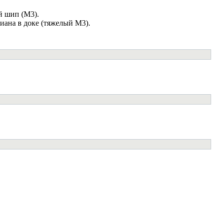
й шип (М3).
иана в доке (тяжелый М3).