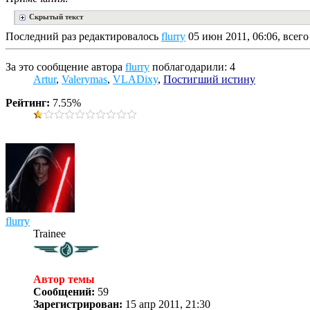
Скрытый текст
Последний раз редактировалось
flurry
05 июн 2011, 06:06, всего
За это сообщение автора
flurry
поблагодарили: 4
Artur
,
Valerymas
,
VLADixy
,
Постигший истину
Рейтинг:
7.55%
flurry
Trainee
Автор темы
Сообщений:
59
Зарегистрирован:
15 апр 2011, 21:30