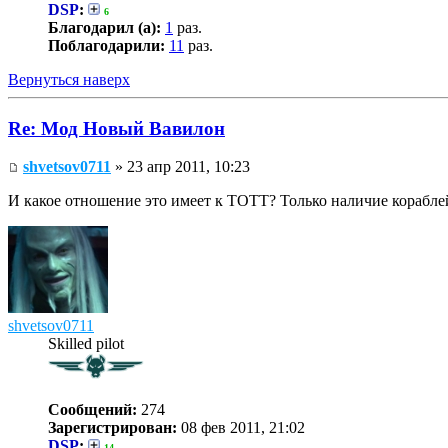
DSP
:
6
Благодарил (а):
1
раз.
Поблагодарили:
11
раз.
Вернуться наверх
Re: Мод Новый Вавилон
shvetsov0711
» 23 апр 2011, 10:23
И какое отношение это имеет к ТОТТ? Только наличие корабле
shvetsov0711
Skilled pilot
Сообщений:
274
Зарегистрирован:
08 фев 2011, 21:02
DSP
:
14