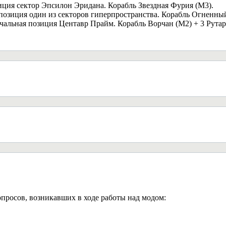
иция сектор Эпсилон Эридана. Корабль Звездная Фурия (М3).
позиция один из секторов гиперпространства. Корабль Огненны
альная позиция Центавр Прайм. Корабль Ворчан (М2) + 3 Рутар
просов, возникавших в ходе работы над модом: