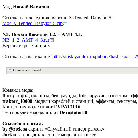
Мод
Новый Вавилон
Ссылка на последнюю версию Х-Tended_Babylon 5 :
Mod X-Tended_Babylon 5.zip
Х3: Новый Вавилон 1.2. + АМТ 4.3.
NB_1_2_AMT_4_3.rar
Версия игры: чистая 3.1
Ссылка на скачивание:
https://disk.yandex.ru/public/?hash=6x/ .
Список изменений
Команда мода:
flurry
: карта, планеты, бекграунды, Jobs, оружие, текстуры, эф
traktor_10000
: модели кораблей и станций, эффекты, текстуры,
Концепция мода: пилот
EVPATOR6
Тестирование мода: пилот
Devastator80
Спасибо пилотам
:
by.@ztek
за скрипт «Случайный гиперпрыжок»
Jorkin
за предоставленные модели кораблей,