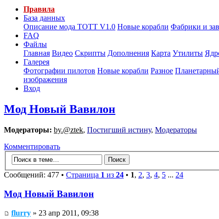
Правила
База данных
Описание мода ТОТТ V1.0
Новые корабли
Фабрики и за
FAQ
Файлы
Главная
Видео
Скрипты
Дополнения
Карта
Утилиты
Ядр
Галерея
Фотографии пилотов
Новые корабли
Разное
Планетарный
изображения
Вход
Мод Новый Вавилон
Модераторы:
by.@ztek
,
Постигший истину
,
Модераторы
Комментировать
Сообщений: 477 •
Страница
1
из
24
•
1
,
2
,
3
,
4
,
5
...
24
Мод Новый Вавилон
flurry
» 23 апр 2011, 09:38