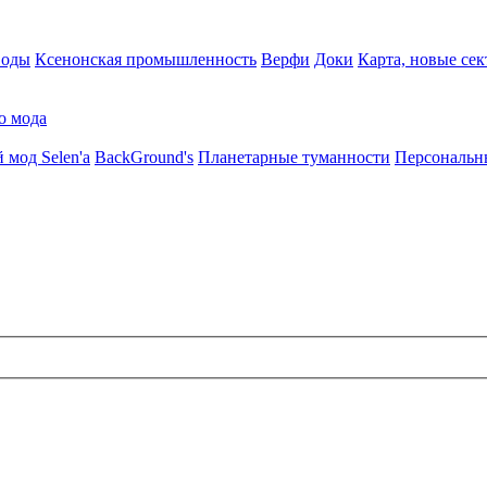
воды
Ксенонская промышленность
Верфи
Доки
Карта, новые сек
о мода
 мод Selen'a
BackGround's
Планетарные туманности
Персональн