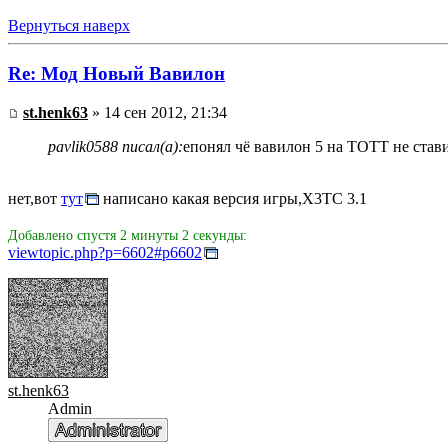
Вернуться наверх
Re: Мод Новый Вавилон
st.henk63
» 14 сен 2012, 21:34
pavlik0588 писал(а):
епонял чё вавилон 5 на TOTT не став
нет,вот
тут
написано какая версия игры,Х3ТС 3.1
Добавлено спустя 2 минуты 2 секунды:
viewtopic.php?p=6602#p6602
st.henk63
Admin