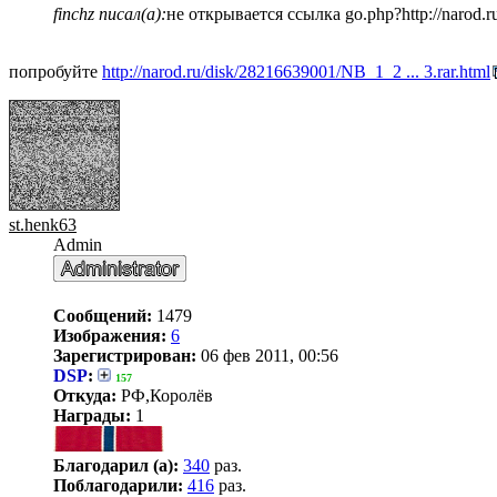
finchz писал(а):
не открывается ссылка go.php?http://narod
попробуйте
http://narod.ru/disk/28216639001/NB_1_2 ... 3.rar.html
st.henk63
Admin
Сообщений:
1479
Изображения:
6
Зарегистрирован:
06 фев 2011, 00:56
DSP
:
157
Откуда:
РФ,Королёв
Награды:
1
Благодарил (а):
340
раз.
Поблагодарили:
416
раз.