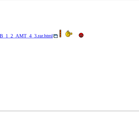
/NB_1_2_AMT_4_3.rar.html