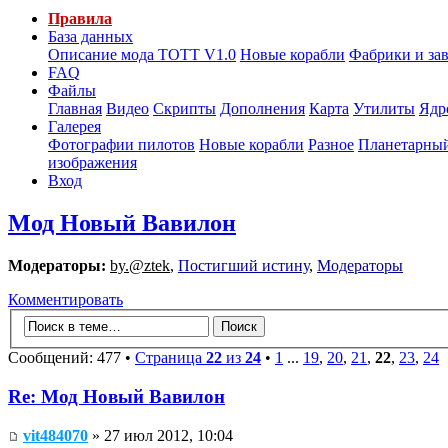
Правила
База данных
Описание мода ТОТТ V1.0
Новые корабли
Фабрики и за
FAQ
Файлы
Главная
Видео
Скрипты
Дополнения
Карта
Утилиты
Ядр
Галерея
Фотографии пилотов
Новые корабли
Разное
Планетарный
изображения
Вход
Мод Новый Вавилон
Модераторы:
by.@ztek
,
Постигший истину
,
Модераторы
Комментировать
Сообщений: 477 •
Страница
22
из
24
•
1
...
19
,
20
,
21
,
22
,
23
,
24
Re: Мод Новый Вавилон
vit484070
» 27 июл 2012, 10:04