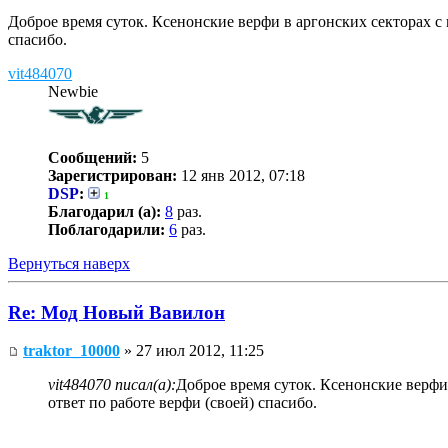
Доброе время суток. Ксенонские верфи в аргонских секторах с 
спасибо.
vit484070
Newbie
Сообщений:
5
Зарегистрирован:
12 янв 2012, 07:18
DSP
:
1
Благодарил (а):
8
раз.
Поблагодарили:
6
раз.
Вернуться наверх
Re: Мод Новый Вавилон
traktor_10000
» 27 июл 2012, 11:25
vit484070 писал(а):
Доброе время суток. Ксенонские верфи
ответ по работе верфи (своей) спасибо.