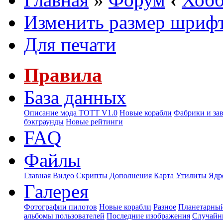
Изменить размер шриф
Для печати
Правила
База данных
Описание мода ТОТТ V1.0
Новые корабли
Фабрики и за
бэкграунды
Новые рейтинги
FAQ
Файлы
Главная
Видео
Скрипты
Дополнения
Карта
Утилиты
Ядр
Галерея
Фотографии пилотов
Новые корабли
Разное
Планетарный
альбомы пользователей
Последние изображения
Случайн