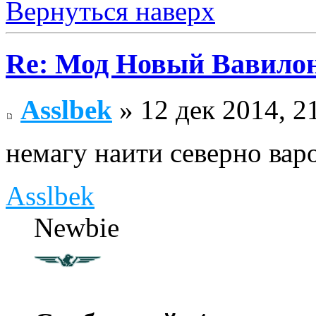
Вернуться наверх
Re: Мод Новый Вавило
Asslbek
» 12 дек 2014, 2
немагу наити северно вар
Asslbek
Newbie