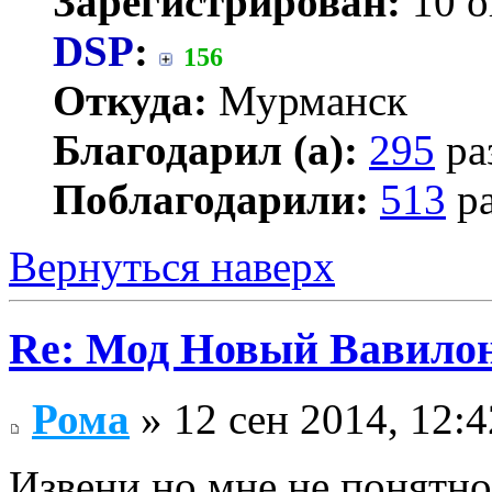
Зарегистрирован:
10 о
DSP
:
156
Откуда:
Мурманск
Благодарил (а):
295
ра
Поблагодарили:
513
ра
Вернуться наверх
Re: Мод Новый Вавило
Рома
» 12 сен 2014, 12:4
Извени но мне не понятно