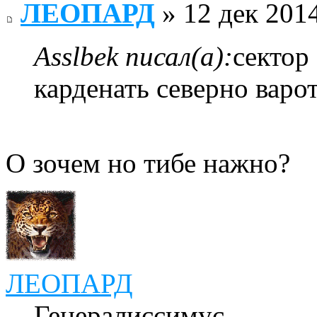
ЛЕОПАРД
» 12 дек 2014
Asslbek писал(а):
сектор
карденать северно варо
О зочем но тибе нажно?
ЛЕОПАРД
Генералиссимус