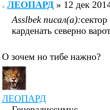
ЛЕОПАРД
» 12 дек 2014
Asslbek писал(а):
сектор
карденать северно варо
О зочем но тибе нажно?
ЛЕОПАРД
Генералиссимус