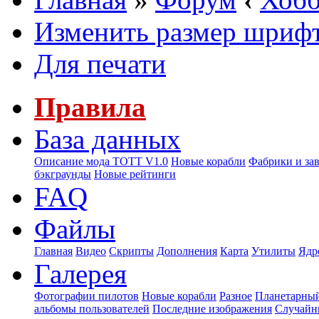
Изменить размер шриф
Для печати
Правила
База данных
Описание мода ТОТТ V1.0
Новые корабли
Фабрики и за
бэкграунды
Новые рейтинги
FAQ
Файлы
Главная
Видео
Скрипты
Дополнения
Карта
Утилиты
Ядр
Галерея
Фотографии пилотов
Новые корабли
Разное
Планетарный
альбомы пользователей
Последние изображения
Случайн