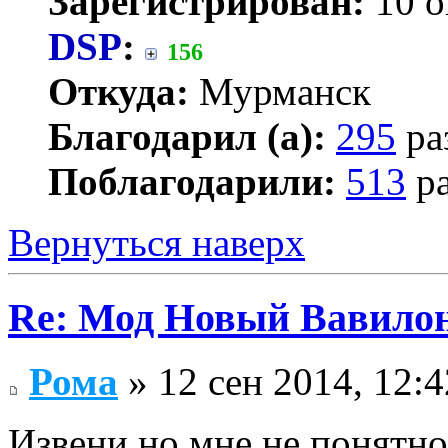
Зарегистрирован:
10 о
DSP
:
156
Откуда:
Мурманск
Благодарил (а):
295
ра
Поблагодарили:
513
ра
Вернуться наверх
Re: Мод Новый Вавило
Рома
» 12 сен 2014, 12:4
Извени но мне не понятно