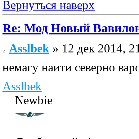
Вернуться наверх
Re: Мод Новый Вавило
Asslbek
» 12 дек 2014, 2
немагу наити северно вар
Asslbek
Newbie