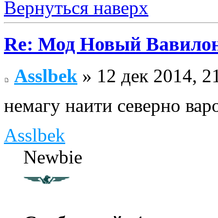
Вернуться наверх
Re: Мод Новый Вавило
Asslbek
» 12 дек 2014, 2
немагу наити северно вар
Asslbek
Newbie