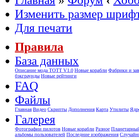
Изменить размер шриф
Для печати
Правила
База данных
Описание мода ТОТТ V1.0
Новые корабли
Фабрики и за
бэкграунды
Новые рейтинги
FAQ
Файлы
Главная
Видео
Скрипты
Дополнения
Карта
Утилиты
Ядр
Галерея
Фотографии пилотов
Новые корабли
Разное
Планетарный
альбомы пользователей
Последние изображения
Случайн