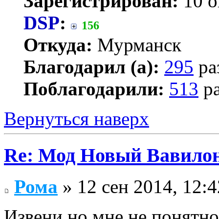
Зарегистрирован:
10 о
DSP
:
156
Откуда:
Мурманск
Благодарил (а):
295
ра
Поблагодарили:
513
ра
Вернуться наверх
Re: Мод Новый Вавило
Рома
» 12 сен 2014, 12:4
Извени но мне не понятно