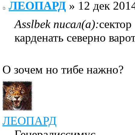
ЛЕОПАРД
» 12 дек 2014
Asslbek писал(а):
сектор
карденать северно варо
О зочем но тибе нажно?
ЛЕОПАРД
Генералиссимус