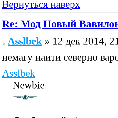
Вернуться наверх
Re: Мод Новый Вавило
Asslbek
» 12 дек 2014, 2
немагу наити северно вар
Asslbek
Newbie