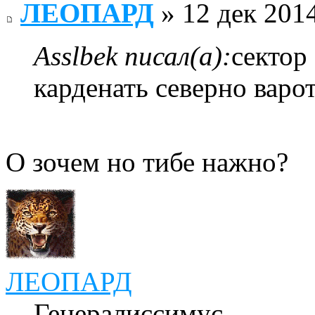
ЛЕОПАРД
» 12 дек 2014
Asslbek писал(а):
сектор
карденать северно варо
О зочем но тибе нажно?
ЛЕОПАРД
Генералиссимус