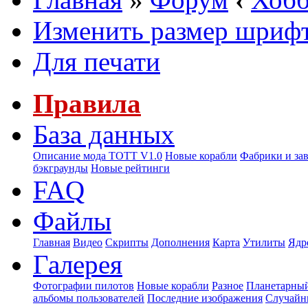
Изменить размер шриф
Для печати
Правила
База данных
Описание мода ТОТТ V1.0
Новые корабли
Фабрики и за
бэкграунды
Новые рейтинги
FAQ
Файлы
Главная
Видео
Скрипты
Дополнения
Карта
Утилиты
Ядр
Галерея
Фотографии пилотов
Новые корабли
Разное
Планетарный
альбомы пользователей
Последние изображения
Случайн