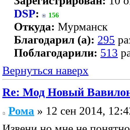
Зарегистрирован:
10 о
DSP
:
156
Откуда:
Мурманск
Благодарил (а):
295
ра
Поблагодарили:
513
ра
Вернуться наверх
Re: Мод Новый Вавило
Рома
» 12 сен 2014, 12:4
Извени но мне не понятно