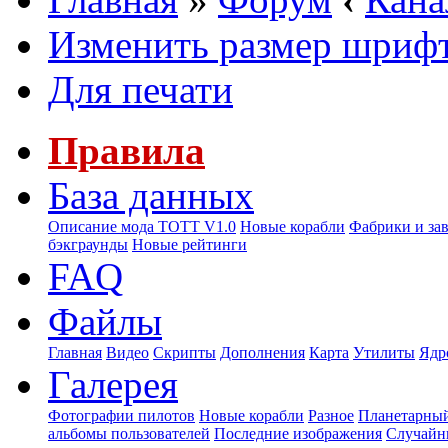
Изменить размер шриф
Для печати
Правила
База данных
Описание мода ТОТТ V1.0
Новые корабли
Фабрики и за
бэкграунды
Новые рейтинги
FAQ
Файлы
Главная
Видео
Скрипты
Дополнения
Карта
Утилиты
Ядр
Галерея
Фотографии пилотов
Новые корабли
Разное
Планетарный
альбомы пользователей
Последние изображения
Случайн