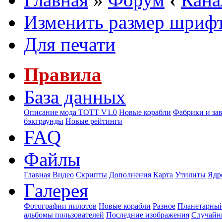
Изменить размер шриф
Для печати
Правила
База данных
Описание мода ТОТТ V1.0
Новые корабли
Фабрики и за
бэкграунды
Новые рейтинги
FAQ
Файлы
Главная
Видео
Скрипты
Дополнения
Карта
Утилиты
Ядр
Галерея
Фотографии пилотов
Новые корабли
Разное
Планетарный
альбомы пользователей
Последние изображения
Случайн