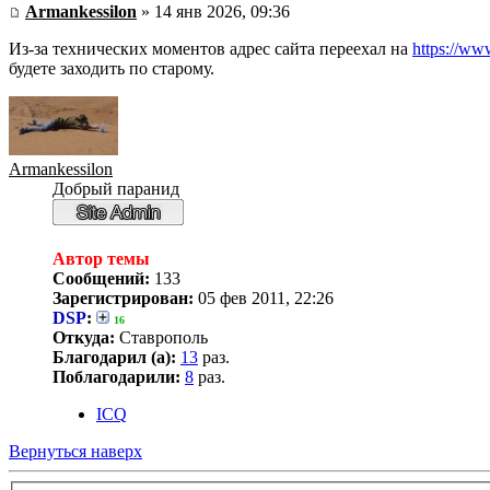
Armankessilon
» 14 янв 2026, 09:36
Из-за технических моментов адрес сайта переехал на
https://ww
будете заходить по старому.
Armankessilon
Добрый паранид
Автор темы
Сообщений:
133
Зарегистрирован:
05 фев 2011, 22:26
DSP
:
16
Откуда:
Ставрополь
Благодарил (а):
13
раз.
Поблагодарили:
8
раз.
ICQ
Вернуться наверх