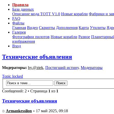
Правила
База данных
Описание мода ТОТТ V1.0
Новые корабли
Фабрики и за
FAQ
Файлы
Главная
Видео
Скрипты
Дополнения
Карта
Утилиты
Ядр
Галерея
Фотографии пилотов
Новые корабли
Разное
Планетарный
изображения
Вход
Технические объявления
Модераторы:
by.@ztek
,
Постигший истину
,
Модераторы
Topic locked
Сообщений: 2 • Страница
1
из
1
Технические объявления
Armankessilon
» 17 май 2025, 09:18