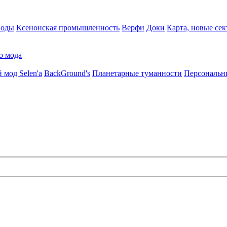
воды
Ксенонская промышленность
Верфи
Доки
Карта, новые сек
о мода
 мод Selen'a
BackGround's
Планетарные туманности
Персональн