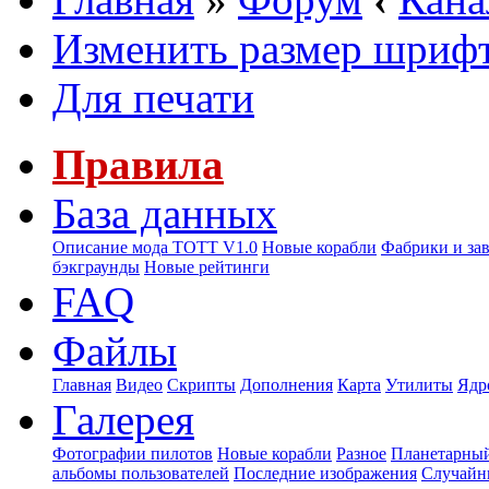
Изменить размер шриф
Для печати
Правила
База данных
Описание мода ТОТТ V1.0
Новые корабли
Фабрики и за
бэкграунды
Новые рейтинги
FAQ
Файлы
Главная
Видео
Скрипты
Дополнения
Карта
Утилиты
Ядр
Галерея
Фотографии пилотов
Новые корабли
Разное
Планетарный
альбомы пользователей
Последние изображения
Случайн