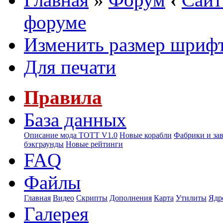
форуме
Изменить размер шриф
Для печати
Правила
База данных
Описание мода ТОТТ V1.0
Новые корабли
Фабрики и за
бэкграунды
Новые рейтинги
FAQ
Файлы
Главная
Видео
Скрипты
Дополнения
Карта
Утилиты
Ядр
Галерея