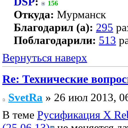
DSP
:
156
Откуда:
Мурманск
Благодарил (а):
295
ра
Поблагодарили:
513
ра
Вернуться наверх
Re: Технические вопрос
SvetRa
» 26 июл 2013, 0
В теме
Русификация X Reb
(25.06.13)
не меняется да