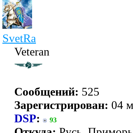
SvetRa
Veteran
Сообщений:
525
Зарегистрирован:
04 м
DSP
:
93
Откуда:
Русь, Приморь