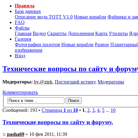
Правила
База данных
Описание мода ТОТТ V1.0
Новые корабли
Фабрики и за
FAQ
Файлы
Главная
Видео
Скрипты
Дополнения
Карта
Утилиты
Ядр
Галерея
Фотографии пилотов
Новые корабли
Разное
Планетарный
изображения
Вход
Технические вопросы по сайту и форум
Модераторы:
by.@ztek
,
Постигший истину
,
Модераторы
Комментировать
Сообщений: 193 •
Страница
1
из
10
•
1
,
2
,
3
,
4
,
5
...
10
Технические вопросы по сайту и форуму.
pasha69
» 10 фев 2011, 11:39