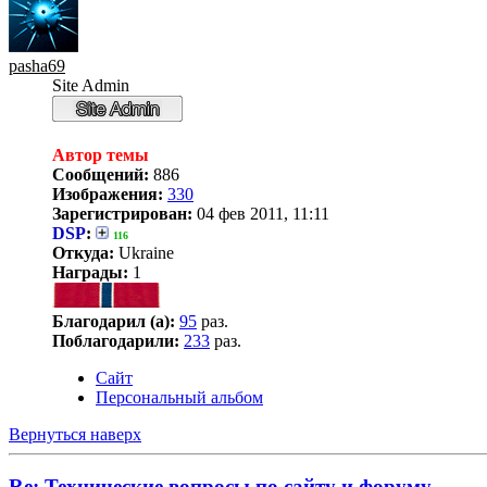
pasha69
Site Admin
Автор темы
Сообщений:
886
Изображения:
330
Зарегистрирован:
04 фев 2011, 11:11
DSP
:
116
Откуда:
Ukraine
Награды:
1
Благодарил (а):
95
раз.
Поблагодарили:
233
раз.
Сайт
Персональный альбом
Вернуться наверх
Re: Технические вопросы по сайту и форуму.