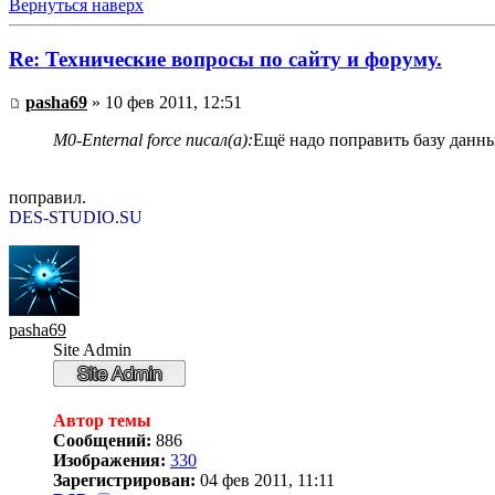
Вернуться наверх
Re: Технические вопросы по сайту и форуму.
pasha69
» 10 фев 2011, 12:51
M0-Enternal force писал(а):
Ещё надо поправить базу данны
поправил.
DES-STUDIO.SU
pasha69
Site Admin
Автор темы
Сообщений:
886
Изображения:
330
Зарегистрирован:
04 фев 2011, 11:11