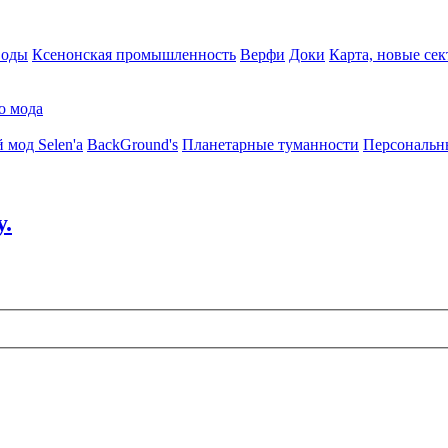
воды
Ксенонская промышленность
Верфи
Доки
Карта, новые сек
о мода
 мод Selen'a
BackGround's
Планетарные туманности
Персональн
у.