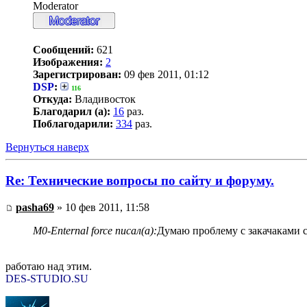
Moderator
Сообщений:
621
Изображения:
2
Зарегистрирован:
09 фев 2011, 01:12
DSP
:
116
Откуда:
Владивосток
Благодарил (а):
16
раз.
Поблагодарили:
334
раз.
Вернуться наверх
Re: Технические вопросы по сайту и форуму.
pasha69
» 10 фев 2011, 11:58
M0-Enternal force писал(а):
Думаю проблему с закачаками с
работаю над этим.
DES-STUDIO.SU