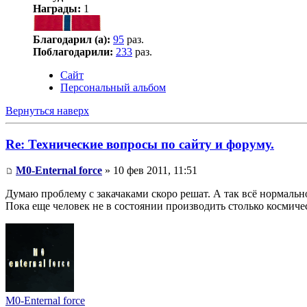
Награды:
1
Благодарил (а):
95
раз.
Поблагодарили:
233
раз.
Сайт
Персональный альбом
Вернуться наверх
Re: Технические вопросы по сайту и форуму.
M0-Enternal force
» 10 фев 2011, 11:51
Думаю проблему с закачаками скоро решат. А так всё нормальн
Пока еще человек не в состоянии производить столько космиче
M0-Enternal force