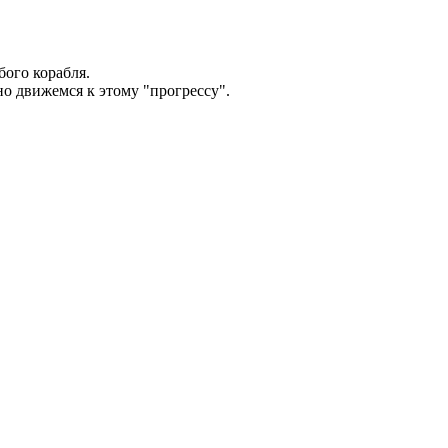
бого корабля.
но движемся к этому "прогрессу".