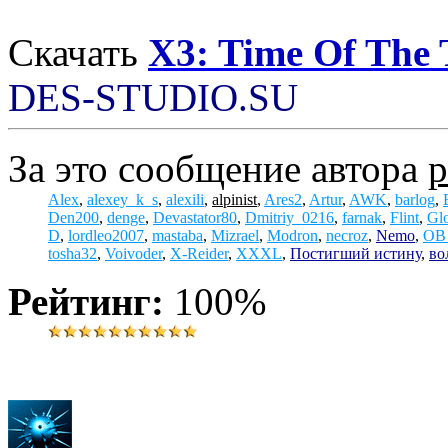
Скачать
X3: Time Of The 
DES-STUDIO.SU
За это сообщение автора
p
Alex
,
alexey_k_s
,
alexili
,
alpinist
,
Ares2
,
Artur
,
AWK
,
barlog
,
Den200
,
denge
,
Devastator80
,
Dmitriy_0216
,
farnak
,
Flint
,
Gl
D
,
lordleo2007
,
mastaba
,
Mizrael
,
Modron
,
necroz
,
Nemo
,
OB
tosha32
,
Voivoder
,
X-Reider
,
XXXL
,
Постигший истину
,
во
Рейтинг:
100%