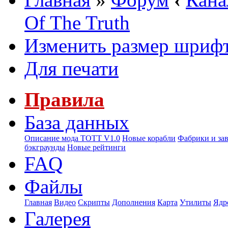
Of The Truth
Изменить размер шриф
Для печати
Правила
База данных
Описание мода ТОТТ V1.0
Новые корабли
Фабрики и за
бэкграунды
Новые рейтинги
FAQ
Файлы
Главная
Видео
Скрипты
Дополнения
Карта
Утилиты
Ядр
Галерея