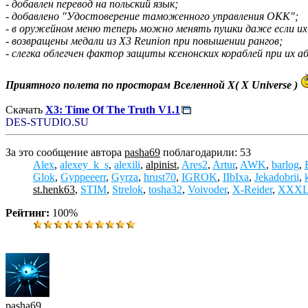
- добавлен перевод на польский язык;
- добавлено "Удостоверение таможенного управления ОКК";
- в оружейном меню теперь можно менять пушки даже если их 
- возвращены медали из X3 Reunion при повышении рангов;
- слегка облегчен фактор защиты ксенонских кораблей при их 
Приятного полета по просторам Вселенной X( X Universe )
Скачать
X3: Time Of The Truth V1.1
DES-STUDIO.SU
За это сообщение автора
pasha69
поблагодарили: 53
Alex
,
alexey_k_s
,
alexili
,
alpinist
,
Ares2
,
Artur
,
AWK
,
barlog
,
Glok
,
Gyppeeerr
,
Gyrza
,
hrust70
,
IGROK
,
IIbIxa
,
Jekadobrii
,
st.henk63
,
STIM
,
Strelok
,
tosha32
,
Voivoder
,
X-Reider
,
XXX
Рейтинг:
100%
pasha69