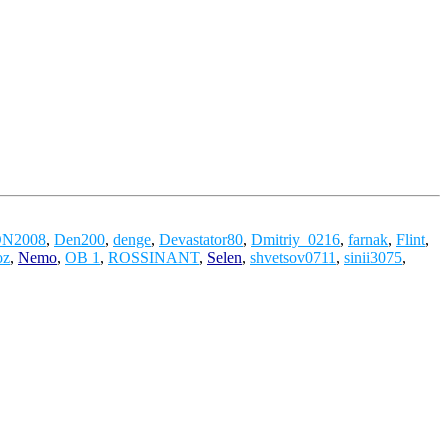
N2008
,
Den200
,
denge
,
Devastator80
,
Dmitriy_0216
,
farnak
,
Flint
,
oz
,
Nemo
,
OB 1
,
ROSSINANT
,
Selen
,
shvetsov0711
,
sinii3075
,