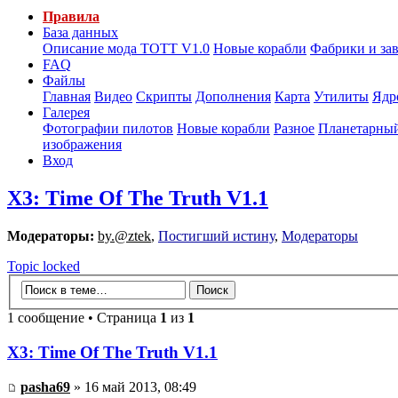
Правила
База данных
Описание мода ТОТТ V1.0
Новые корабли
Фабрики и за
FAQ
Файлы
Главная
Видео
Скрипты
Дополнения
Карта
Утилиты
Ядр
Галерея
Фотографии пилотов
Новые корабли
Разное
Планетарный
изображения
Вход
X3: Time Of The Truth V1.1
Модераторы:
by.@ztek
,
Постигший истину
,
Модераторы
Topic locked
1 сообщение • Страница
1
из
1
X3: Time Of The Truth V1.1
pasha69
» 16 май 2013, 08:49