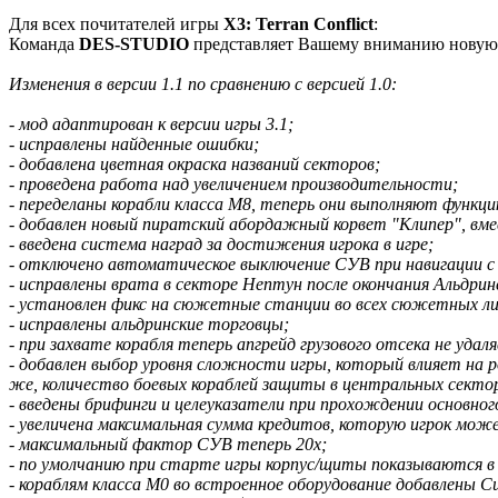
Для всех почитателей игры
X3: Terran Conflict
:
Команда
DES-STUDIO
представляет Вашему вниманию новую,
Изменения в версии 1.1 по сравнению с версией 1.0:
- мод адаптирован к версии игры 3.1;
- исправлены найденные ошибки;
- добавлена цветная окраска названий секторов;
- проведена работа над увеличением производительности;
- переделаны корабли класса М8, теперь они выполняют функц
- добавлен новый пиратский абордажный корвет "Клипер", вм
- введена система наград за достижения игрока в игре;
- отключено автоматическое выключение СУВ при навигации с
- исправлены врата в секторе Нептун после окончания Альдр
- установлен фикс на сюжетные станции во всех сюжетных ли
- исправлены альдринские торговцы;
- при захвате корабля теперь апгрейд грузового отсека не удал
- добавлен выбор уровня сложности игры, который влияет на р
же, количество боевых кораблей защиты в центральных секто
- введены брифинги и целеуказатели при прохождении основно
- увеличена максимальная сумма кредитов, которую игрок може
- максимальный фактор СУВ теперь 20х;
- по умолчанию при старте игры корпус/щиты показываются в
- кораблям класса М0 во встроенное оборудование добавлены С