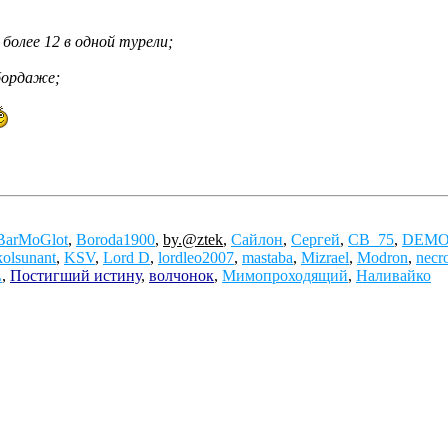
более 12 в одной турели;
абордаже;
BarMoGlot
,
Boroda1900
,
by.@ztek
,
Сайлон
,
Сергей
,
СВ_75
,
DEMO
kolsunant
,
KSV
,
Lord D
,
lordleo2007
,
mastaba
,
Mizrael
,
Modron
,
necr
L
,
Постигший истину
,
волчонок
,
Мимопроходящий
,
Наливайко