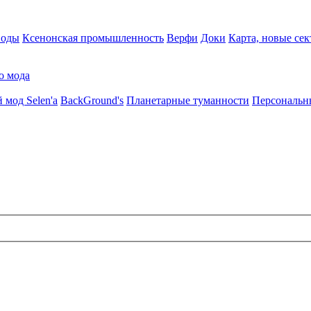
воды
Ксенонская промышленность
Верфи
Доки
Карта, новые сек
о мода
 мод Selen'a
BackGround's
Планетарные туманности
Персональн