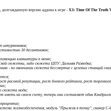
 долгожданную версию аддона к игре -
X3: Time Of The Truth 
ию штурмовиков;
естимостью 30 десантников;
 помощью клавиатуры в меню;
инской сюжетки, либо сюжета ЦПУ: Дальняя Разведка;
ниях - по окончании сюжета бессмертие с целевых станций сни
яется;
ост расовой репутации, рост боевого рейтинга, рост торгового
рах;
го сюжета мода;
т иметь на своем счету, теперь она составляет один Квадриллио
 процентах;
истема жизнеобеспечения, модуль "Прыжок в точку", сканер С-6