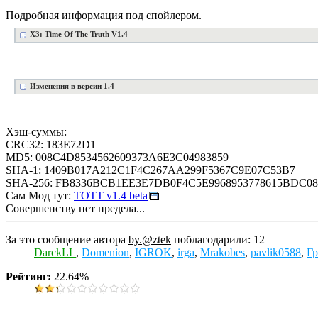
Подробная информация под спойлером.
X3: Time Of The Truth V1.4
Изменения в версии 1.4
Хэш-суммы:
CRC32: 183E72D1
MD5: 008C4D8534562609373A6E3C04983859
SHA-1: 1409B017A212C1F4C267AA299F5367C9E07C53B7
SHA-256: FB8336BCB1EE3E7DB0F4C5E9968953778615BDC0
Сам Мод тут:
ТОТТ v1.4 beta
Совершенству нет предела...
За это сообщение автора
by.@ztek
поблагодарили: 12
DarckLL
,
Domenion
,
IGROK
,
irga
,
Mrakobes
,
pavlik0588
,
Г
Рейтинг:
22.64%