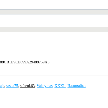
888CB1E9CE099A29488759A5
раф
,
sasha75
,
st.henk63
,
Valerymas
,
XXXL
,
Наливайко