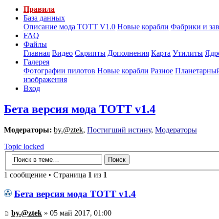
Правила
База данных
Описание мода ТОТТ V1.0
Новые корабли
Фабрики и за
FAQ
Файлы
Главная
Видео
Скрипты
Дополнения
Карта
Утилиты
Ядр
Галерея
Фотографии пилотов
Новые корабли
Разное
Планетарный
изображения
Вход
Бета версия мода ТОТТ v1.4
Модераторы:
by.@ztek
,
Постигший истину
,
Модераторы
Topic locked
1 сообщение • Страница
1
из
1
Бета версия мода ТОТТ v1.4
by.@ztek
» 05 май 2017, 01:00