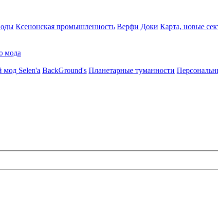
воды
Ксенонская промышленность
Верфи
Доки
Карта, новые сек
о мода
 мод Selen'a
BackGround's
Планетарные туманности
Персональн