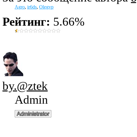
Agro
,
ir6ds
,
Olegvp
Рейтинг:
5.66%
by.@ztek
Admin