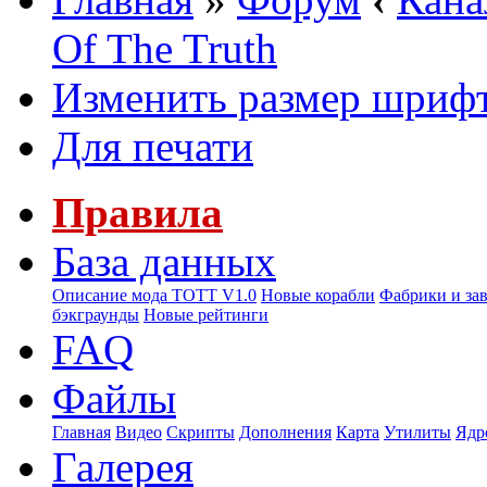
Of The Truth
Изменить размер шриф
Для печати
Правила
База данных
Описание мода ТОТТ V1.0
Новые корабли
Фабрики и за
бэкграунды
Новые рейтинги
FAQ
Файлы
Главная
Видео
Скрипты
Дополнения
Карта
Утилиты
Ядр
Галерея