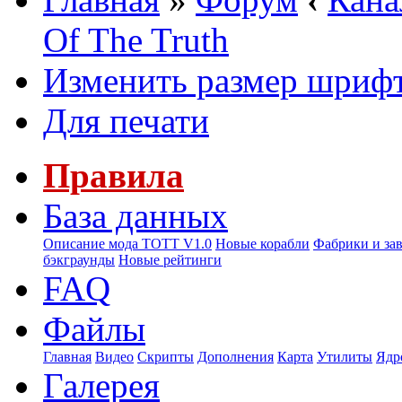
Of The Truth
Изменить размер шриф
Для печати
Правила
База данных
Описание мода ТОТТ V1.0
Новые корабли
Фабрики и за
бэкграунды
Новые рейтинги
FAQ
Файлы
Главная
Видео
Скрипты
Дополнения
Карта
Утилиты
Ядр
Галерея