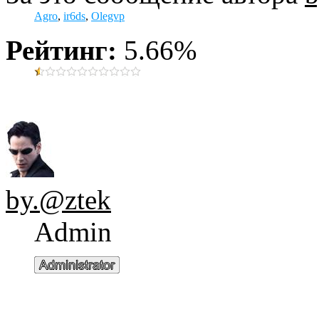
Agro
,
ir6ds
,
Olegvp
Рейтинг:
5.66%
by.@ztek
Admin