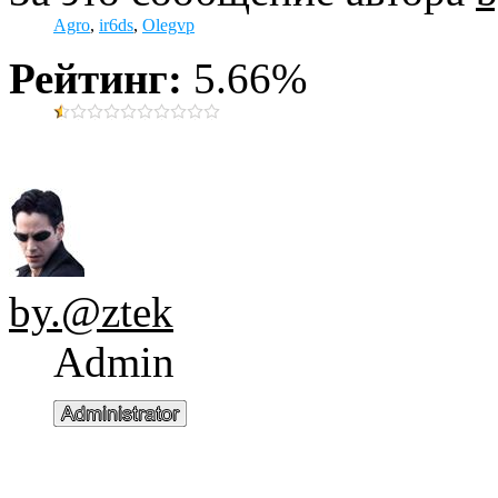
Agro
,
ir6ds
,
Olegvp
Рейтинг:
5.66%
by.@ztek
Admin