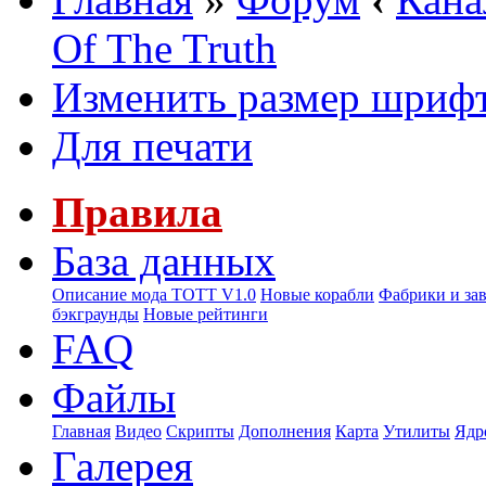
Of The Truth
Изменить размер шриф
Для печати
Правила
База данных
Описание мода ТОТТ V1.0
Новые корабли
Фабрики и за
бэкграунды
Новые рейтинги
FAQ
Файлы
Главная
Видео
Скрипты
Дополнения
Карта
Утилиты
Ядр
Галерея